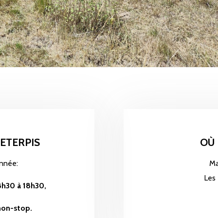
 ETERPIS
OÙ
année:
Ma
Les 
 8h30 à 18h30,
non-stop.