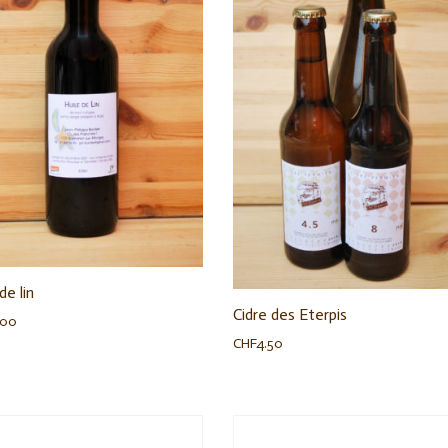
de lin
Cidre des Eterpis
.00
CHF
4.50