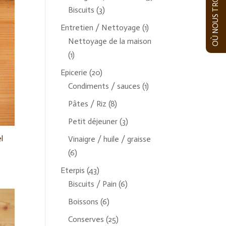
OÙ NOUS TROUVER
Biscuits
(3)
Entretien / Nettoyage
(1)
Nettoyage de la maison
(1)
Epicerie
(20)
Condiments / sauces
(1)
Pâtes / Riz
(8)
Petit déjeuner
(3)
l
Vinaigre / huile / graisse
(6)
Eterpis
(43)
Biscuits / Pain
(6)
Boissons
(6)
Conserves
(25)