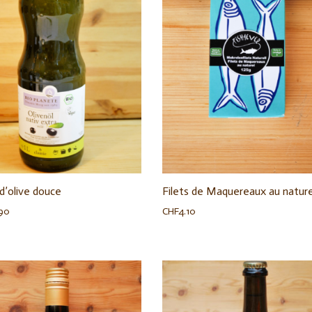
 d’olive douce
Filets de Maquereaux au nature
.90
CHF
4.10