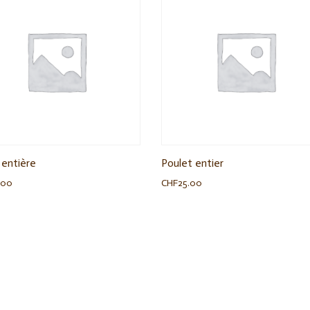
 entière
Poulet entier
.00
CHF
25.00