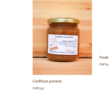
Poule
CHF
19
Confiture pomme
CHF
7.50