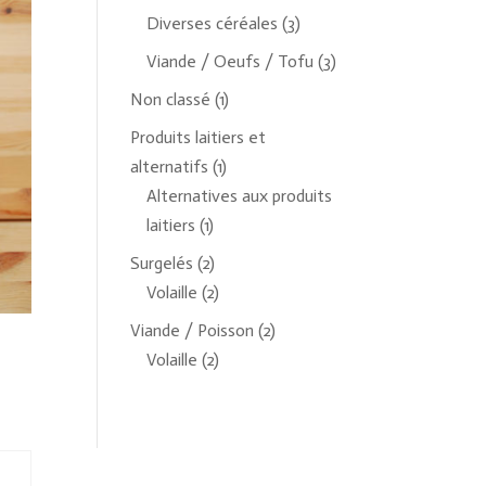
Diverses céréales
(3)
Viande / Oeufs / Tofu
(3)
Non classé
(1)
Produits laitiers et
alternatifs
(1)
Alternatives aux produits
laitiers
(1)
Surgelés
(2)
Volaille
(2)
Viande / Poisson
(2)
Volaille
(2)